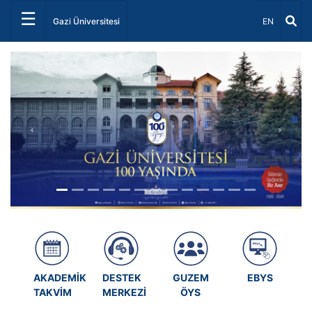
☰
Dil Seçiniz 
Gazi Üniversitesi
EN
Önceki
Sonrak
AKADEMİK
DESTEK
GUZEM
EBYS
TAKVİM
MERKEZİ
ÖYS